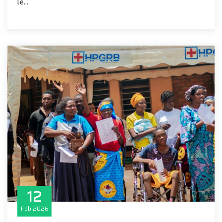
le...
12
Feb
2026