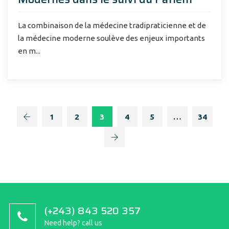
La combinaison de la médecine tradipraticienne et de
la médecine moderne soulève des enjeux importants
en m...
1
2
3
4
5
…
34
(+243) 843 520 357
Need help? call us