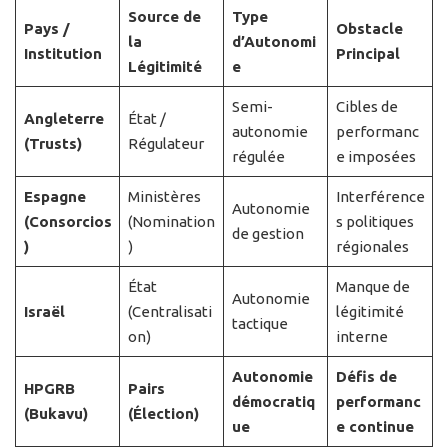
Source de
Type
Pays /
Obstacle
la
d’Autonomi
Institution
Principal
Légitimité
e
Semi-
Cibles de
Angleterre
État /
autonomie
performanc
(Trusts)
Régulateur
régulée
e imposées
Espagne
Ministères
Interférence
Autonomie
(Consorcios
(Nomination
s politiques
de gestion
)
)
régionales
État
Manque de
Autonomie
Israël
(Centralisati
légitimité
tactique
on)
interne
Autonomie
Défis de
HPGRB
Pairs
démocratiq
performanc
(Bukavu)
(Élection)
ue
e continue