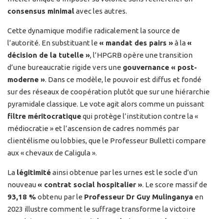
consensus minimal
avec les autres.
Cette dynamique modifie radicalement la source de
l’autorité. En substituant le
« mandat des pairs »
à la
«
décision de la tutelle »
, l’HPGRB opère une transition
d’une bureaucratie rigide vers une
gouvernance « post-
moderne »
. Dans ce modèle, le pouvoir est diffus et fondé
sur des réseaux de coopération plutôt que sur une hiérarchie
pyramidale classique. Le vote agit alors comme un puissant
filtre méritocratique
qui protège l’institution contre la «
médiocratie » et l’ascension de cadres nommés par
clientélisme ou lobbies, que le Professeur Bulletti compare
aux « chevaux de Caligula ».
La
légitimité
ainsi obtenue par les urnes est le socle d’un
nouveau
« contrat social hospitalier »
. Le score massif de
93,18 %
obtenu par le
Professeur Dr Guy Mulinganya
en
2023 illustre comment le suffrage transforme la victoire