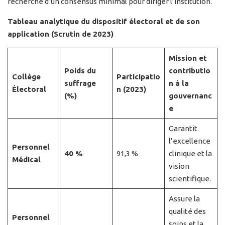
recherche d’un consensus minimal pour diriger l’institution.
Tableau analytique du dispositif électoral et de son
application (Scrutin de 2023)
Mission et
Poids du
contributio
Collège
Participatio
suffrage
n à la
Électoral
n (2023)
(%)
gouvernanc
e
Garantit
l’excellence
Personnel
40 %
91,3 %
clinique et la
Médical
vision
scientifique.
Assure la
qualité des
Personnel
soins et la