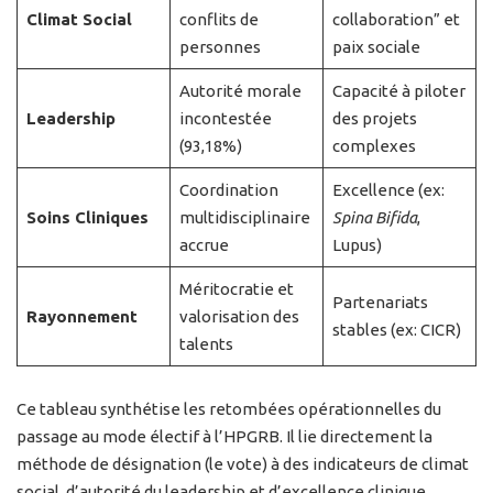
Climat Social
conflits de
collaboration” et
personnes
paix sociale
Autorité morale
Capacité à piloter
Leadership
incontestée
des projets
(93,18%)
complexes
Coordination
Excellence (ex:
Soins Cliniques
multidisciplinaire
Spina Bifida
,
accrue
Lupus)
Méritocratie et
Partenariats
Rayonnement
valorisation des
stables (ex: CICR)
talents
Ce tableau synthétise les retombées opérationnelles du
passage au mode électif à l’HPGRB. Il lie directement la
méthode de désignation (le vote) à des indicateurs de climat
social, d’autorité du leadership et d’excellence clinique.