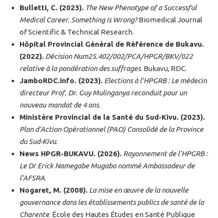
Bulletti, C. (2023).
The New Phenotype of a Successful
Medical Career. Something is Wrong?
Biomedical Journal
of Scientific & Technical Research.
Hôpital Provincial Général de Référence de Bukavu.
(2022).
Décision Num25.402/002/PCA/HPGR/BKV/022
relative à la pondération des suffrages
. Bukavu, RDC.
JamboRDC.info. (2023).
Elections à l’HPGRB : Le médecin
directeur Prof. Dr. Guy Mulinganya reconduit pour un
nouveau mandat de 4 ans
.
Ministère Provincial de la Santé du Sud-Kivu. (2023).
Plan d’Action Opérationnel (PAO) Consolidé de la Province
du Sud-Kivu
.
News HPGR-BUKAVU. (2026).
Rayonnement de l’HPGRB :
Le Dr Erick Namegabe Mugabo nommé Ambassadeur de
l’AFSRA
.
Nogaret, M. (2008).
La mise en œuvre de la nouvelle
gouvernance dans les établissements publics de santé de la
Charente
. École des Hautes Études en Santé Publique