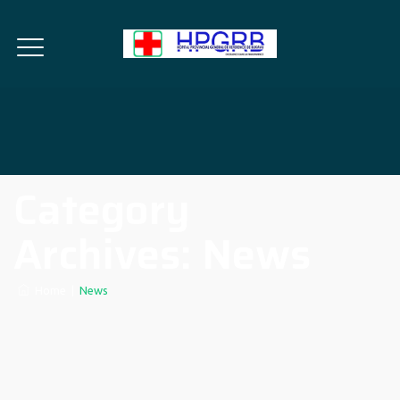
Category
Archives:
News
Home
|
News