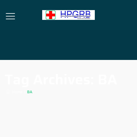
Tag Archives:
BA
Home
|
BA