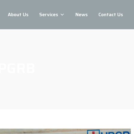
About Us
Services
News
Contact Us
PGRB