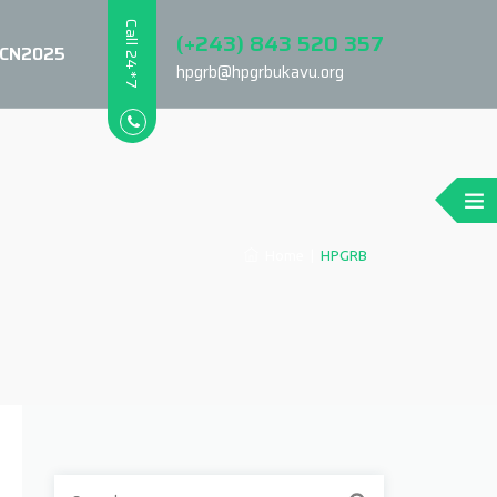
Call 24*7
(+243) 843 520 357
CN2025
hpgrb@hpgrbukavu.org
Home
|
HPGRB
Search