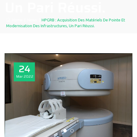
Un Pari Réussi.
Home
|
News
|
HPGRB : Acquisition Des Matériels De Pointe Et
Modernisation Des Infrastructures, Un Pari Réussi.
24
Mar
2022