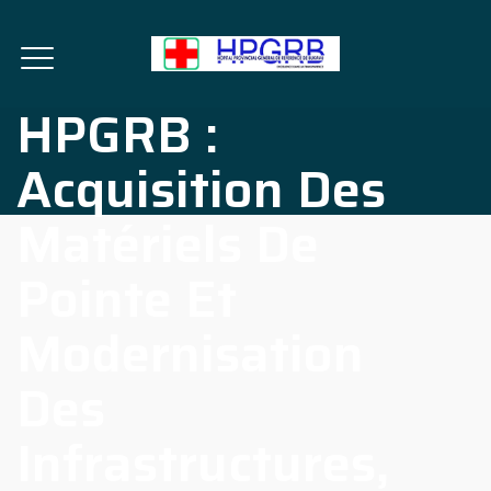
HPGRB :
Acquisition Des
Matériels De
Pointe Et
Modernisation
Des
Infrastructures,