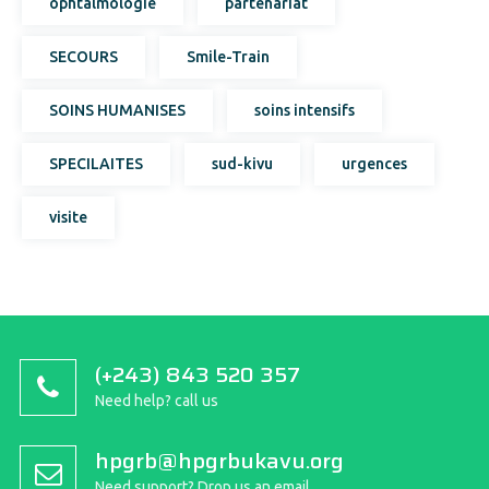
ophtalmologie
partenariat
SECOURS
Smile-Train
SOINS HUMANISES
soins intensifs
SPECILAITES
sud-kivu
urgences
visite
(+243) 843 520 357
Need help? call us
hpgrb@hpgrbukavu.org
Need support? Drop us an email