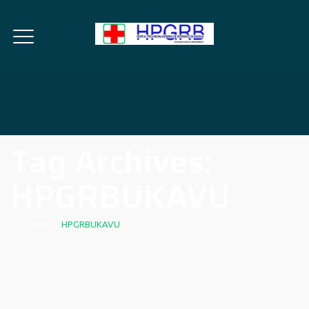
Tag Archives:
HPGRBUKAVU
Home
|
HPGRBUKAVU