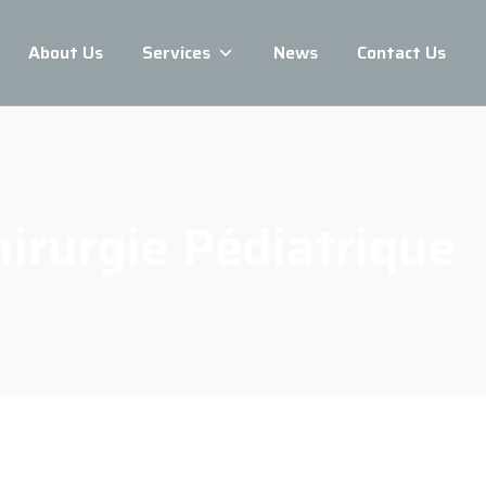
About Us
Services
News
Contact Us
hirurgie Pédiatrique