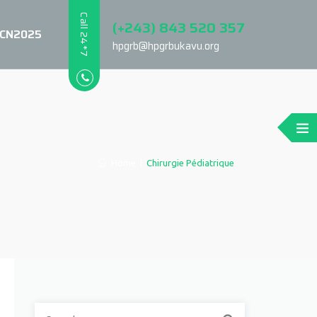
Call 24*7
(+243) 843 520 357
CN2025
hpgrb@hpgrbukavu.org
Home
|
Chirurgie Pédiatrique
Search