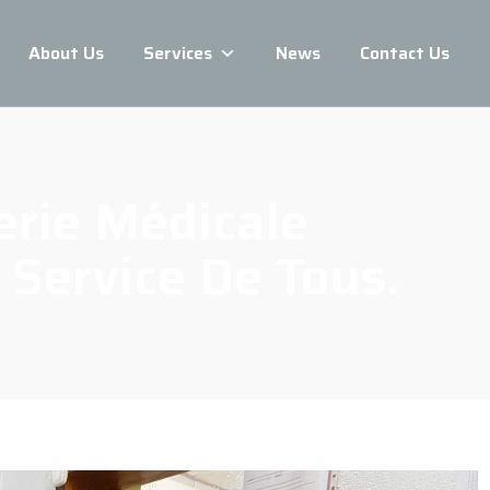
About Us
Services
News
Contact Us
erie Médicale
 Service De Tous.