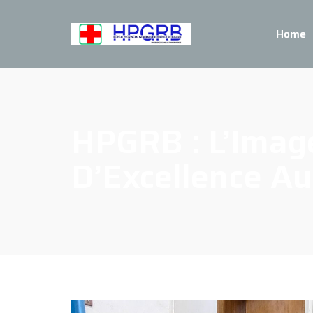
Home
HPGRB : L’Imag
D’Excellence Au