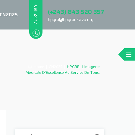
Call 24*7
(+243) 843 520 357
CN2025
hpgrb@hpgrbukavu.org
Home
|
CN2025
|
HPGRB : L’Imagerie
Médicale D’Excellence Au Service De Tous.
Search