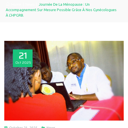
Home
|
News
|
Journée De La Ménopause : Un
Accompagnement Sur Mesure Possible Grâce À Nos Gynécologues
À L’HPGRB.
21
Oct
2025
October 21, 2025
News