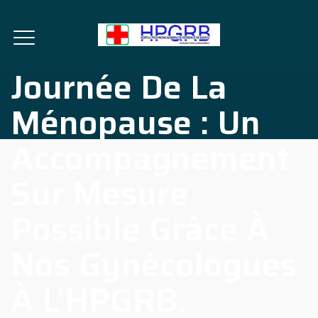
Journée De La
Ménopause : Un
Accompagnement
Sur Mesure
Possible Grâce À
Nos Gynécologues
À L’HPGRB.