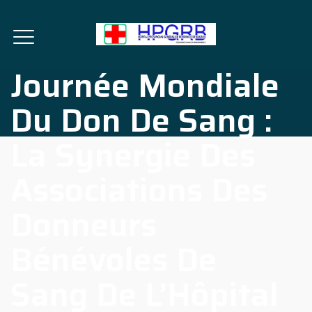
Journée Mondiale
Du Don De Sang :
La Synergie Des
Associations Des
Donneurs
Bénévoles De
Sang De L’Hôpital