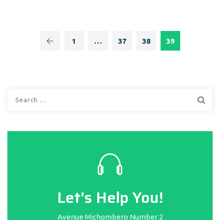
1
…
37
38
39
Search
for:
Let's Help You!
Avenue Michombero Number 2