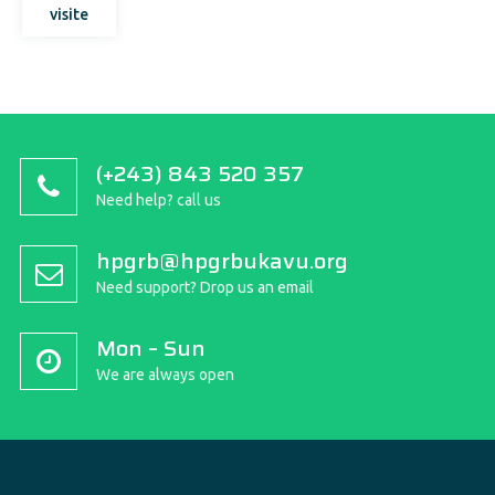
visite
(+243) 843 520 357
Need help? call us
hpgrb@hpgrbukavu.org
Need support? Drop us an email
Mon – Sun
We are always open