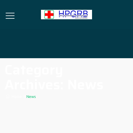
Category
Archives:
News
Home
|
News