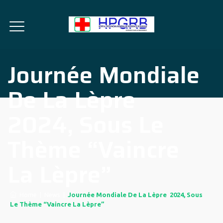
Journée Mondiale
De La Lèpre
2024, Sous Le
Thème “vaincre
La Lèpre”
Home
|
News
|
Journée Mondiale De La Lèpre 2024, Sous
Le Thème “vaincre La Lèpre”