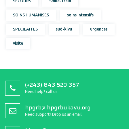
SECOURS
Smile-Train
SOINS HUMANISES
soins intensifs
SPECILAITES
sud-kivu
urgences
visite
(+243) 843 520 357
Need help? call us
hpgrb@hpgrbukavu.org
Need support? Drop us an email